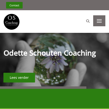
Odette Schouten Coaching
Contact
Odette Schouten Coaching
Lees verder